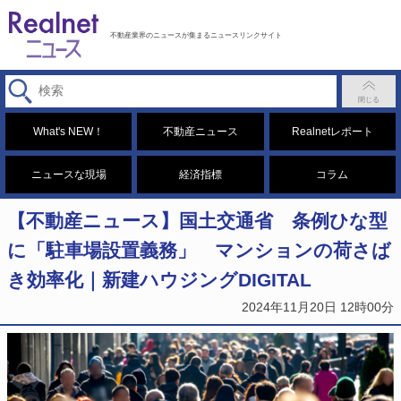
不動産業界のニュースが集まるニュースリンクサイト
What's NEW！
不動産ニュース
Realnetレポート
ニュースな現場
経済指標
コラム
【不動産ニュース】国土交通省 条例ひな型
に「駐車場設置義務」 マンションの荷さば
き効率化｜新建ハウジングDIGITAL
2024年11月20日 12時00分