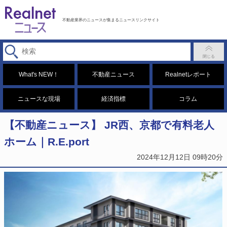
不動産業界のニュースが集まるニュースリンクサイト
What's NEW！
不動産ニュース
Realnetレポート
ニュースな現場
経済指標
コラム
【不動産ニュース】 JR西、京都で有料老人
ホーム｜R.E.port
2024年12月12日 09時20分