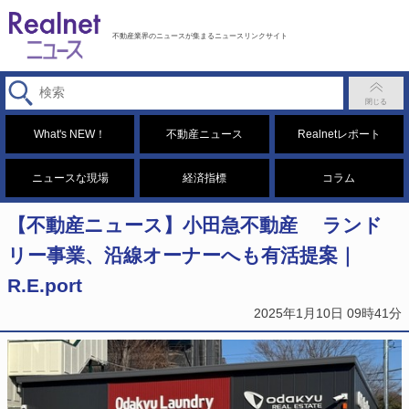
不動産業界のニュースが集まるニュースリンクサイト
What's NEW！
不動産ニュース
Realnetレポート
ニュースな現場
経済指標
コラム
【不動産ニュース】小田急不動産 ランド
リー事業、沿線オーナーへも有活提案｜
R.E.port
2025年1月10日 09時41分