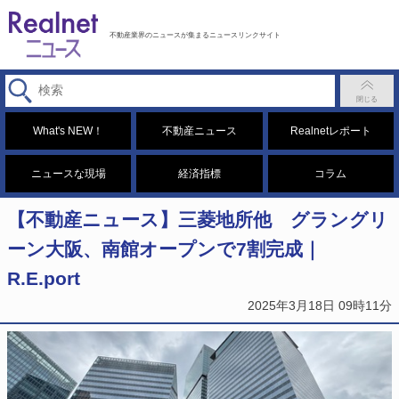
不動産業界のニュースが集まるニュースリンクサイト
What's NEW！
不動産ニュース
Realnetレポート
ニュースな現場
経済指標
コラム
【不動産ニュース】三菱地所他 グラングリ
ーン大阪、南館オープンで7割完成｜
R.E.port
2025年3月18日 09時11分