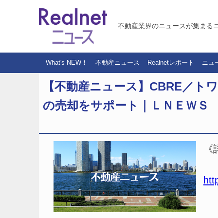
不動産業界のニュースが集まる
What's NEW！
不動産ニュース
Realnetレポート
ニュ
【不動産ニュース】CBRE／ト
の売却をサポート｜ＬＮＥＷＳ
《
htt