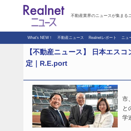
不動産業界のニュースが集まる
What's NEW！
不動産ニュース
Realnetレポート
ニュ
【不動産ニュース】 日本エスコ
定｜R.E.port
（
市
と
学