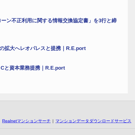
ローン不正利用に関する情報交換協定書」を3行と締
大へレオパレスと提携｜R.E.port
資本業務提携｜R.E.port
Realnetマンションサーチ
マンションデータダウンロードサービス