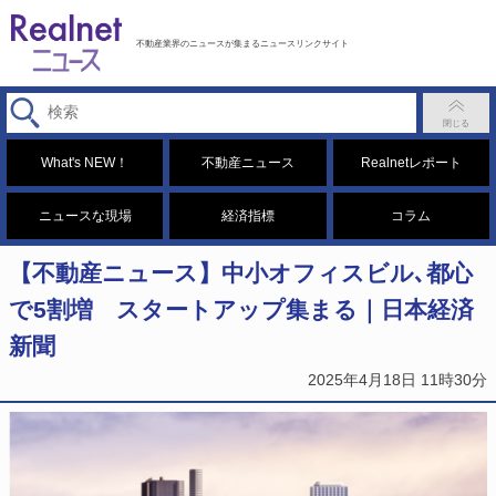
不動産業界のニュースが集まるニュースリンクサイト
What's NEW！
不動産ニュース
Realnetレポート
ニュースな現場
経済指標
コラム
【不動産ニュース】中小オフィスビル､都心
で5割増 スタートアップ集まる｜日本経済
新聞
2025年4月18日 11時30分