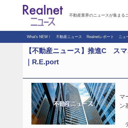
不動産業界のニュースが集まる
What's NEW！
不動産ニュース
Realnetレポート
ニュ
【不動産ニュース】推進C ス
｜R.E.port
（
マ
ン
チ