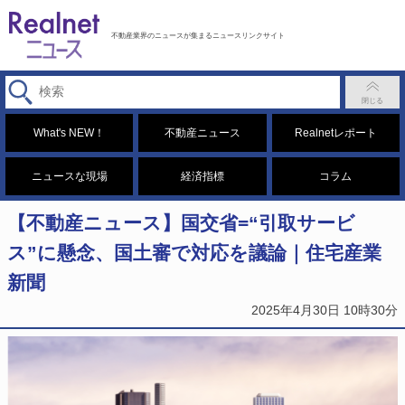
不動産業界のニュースが集まるニュースリンクサイト
What's NEW！
不動産ニュース
Realnetレポート
ニュースな現場
経済指標
コラム
【不動産ニュース】国交省=“引取サービ
ス”に懸念、国土審で対応を議論｜住宅産業
新聞
2025年4月30日 10時30分