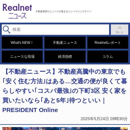
不動産業界のニュースが集まるニュースリンクサイト
What's NEW！
不動産ニュース
Realnetレポート
ニュースな現場
経済指標
コラム
【不動産ニュース】不動産高騰中の東京でも
｢安く住む方法｣はある…交通の便が良くて暮
らしやすい｢コスパ最強｣の下町3区 安く家を
買いたいなら｢あと5年｣待つといい｜
PRESIDENT Online
2025年5月24日 09時30分