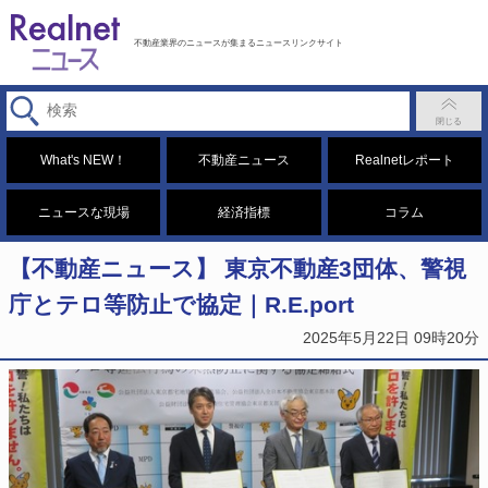
不動産業界のニュースが集まるニュースリンクサイト
What's NEW！
不動産ニュース
Realnetレポート
ニュースな現場
経済指標
コラム
【不動産ニュース】 東京不動産3団体、警視
庁とテロ等防止で協定｜R.E.port
2025年5月22日 09時20分