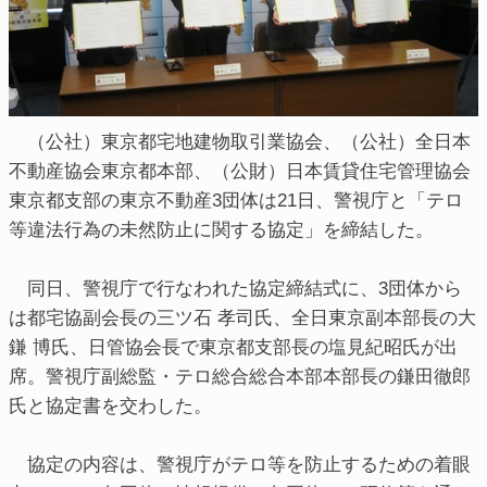
（公社）東京都宅地建物取引業協会、（公社）全日本
不動産協会東京都本部、（公財）日本賃貸住宅管理協会
東京都支部の東京不動産3団体は21日、警視庁と「テロ
等違法行為の未然防止に関する協定」を締結した。
同日、警視庁で行なわれた協定締結式に、3団体から
は都宅協副会長の三ツ石 孝司氏、全日東京副本部長の大
鎌 博氏、日管協会長で東京都支部長の塩見紀昭氏が出
席。警視庁副総監・テロ総合総合本部本部長の鎌田徹郎
氏と協定書を交わした。
協定の内容は、警視庁がテロ等を防止するための着眼