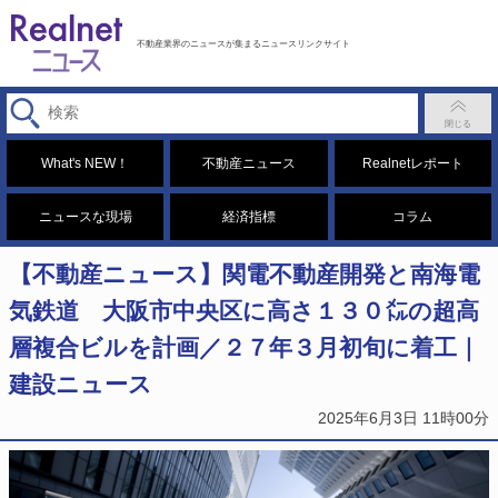
不動産業界のニュースが集まるニュースリンクサイト
What's NEW！
不動産ニュース
Realnetレポート
ニュースな現場
経済指標
コラム
【不動産ニュース】関電不動産開発と南海電
気鉄道 大阪市中央区に高さ１３０㍍の超高
層複合ビルを計画／２７年３月初旬に着工｜
建設ニュース
2025年6月3日 11時00分