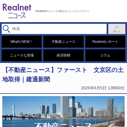
不動産業界のニュースが集まるニュースリンクサイト
What's NEW！
不動産ニュース
Realnetレポート
ニュースな現場
経済指標
コラム
【不動産ニュース】ファースト 文京区の土
地取得｜建通新聞
2025年6月5日 12時00分