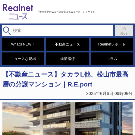
不動産業界のニュースが集まるニュースリンクサイト
What's NEW！
不動産ニュース
Realnetレポート
ニュースな現場
経済指標
コラム
【不動産ニュース】タカラL他、松山市最高
層の分譲マンション｜R.E.port
2025年6月6日 09時06分