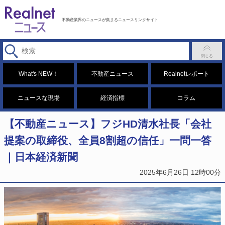
不動産業界のニュースが集まるニュースリンクサイト
What's NEW！
不動産ニュース
Realnetレポート
ニュースな現場
経済指標
コラム
【不動産ニュース】フジHD清水社長「会社
提案の取締役、全員8割超の信任」一問一答
｜日本経済新聞
2025年6月26日 12時00分