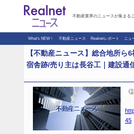
不動産業界のニュースが集まる
What's NEW！
不動産ニュース
Realnetレポート
ニュ
【不動産ニュース】総合地所ら6社
宿舎跡/売り主は長谷工｜建設通信新聞
《
htt
45