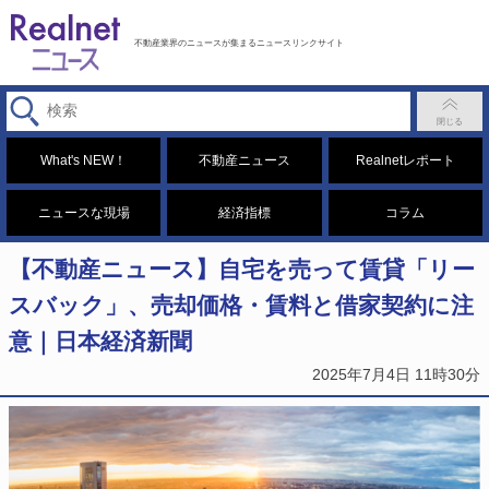
不動産業界のニュースが集まるニュースリンクサイト
What's NEW！
不動産ニュース
Realnetレポート
ニュースな現場
経済指標
コラム
【不動産ニュース】自宅を売って賃貸「リー
スバック」、売却価格・賃料と借家契約に注
意｜日本経済新聞
2025年7月4日 11時30分