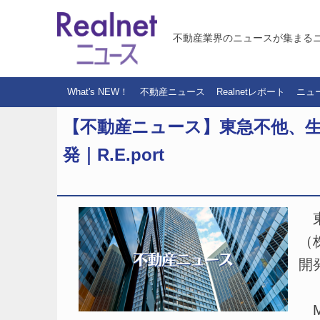
不動産業界のニュースが集まる
What's NEW！
不動産ニュース
Realnetレポート
ニュ
【不動産ニュース】東急不他、
発｜R.E.port
東
（
開
M