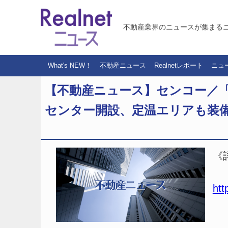
不動産業界のニュースが集まる
What's NEW！
不動産ニュース
Realnetレポート
ニュ
【不動産ニュース】センコー／「C
センター開設、定温エリアも装
《
htt