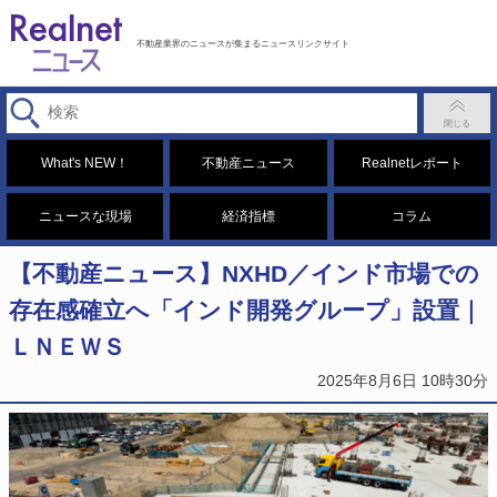
不動産業界のニュースが集まるニュースリンクサイト
What's NEW！
不動産ニュース
Realnetレポート
ニュースな現場
経済指標
コラム
【不動産ニュース】NXHD／インド市場での
存在感確立へ「インド開発グループ」設置｜
ＬＮＥＷＳ
2025年8月6日 10時30分