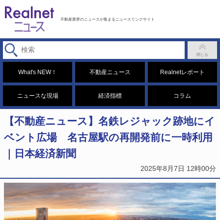
不動産業界のニュースが集まるニュースリンクサイト
What's NEW！
不動産ニュース
Realnetレポート
ニュースな現場
経済指標
コラム
【不動産ニュース】名鉄レジャック跡地にイ
ベント広場 名古屋駅の再開発前に一時利用
｜日本経済新聞
2025年8月7日 12時00分