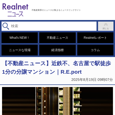
不動産業界のニュースが集まるニュースリンクサイト
What's NEW！
不動産ニュース
Realnetレポート
ニュースな現場
経済指標
コラム
【不動産ニュース】近鉄不、名古屋で駅徒歩
1分の分譲マンション｜R.E.port
2025年8月19日 09時07分