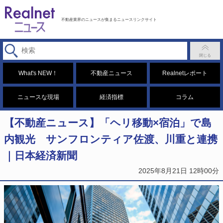
不動産業界のニュースが集まるニュースリンクサイト
What's NEW！
不動産ニュース
Realnetレポート
ニュースな現場
経済指標
コラム
【不動産ニュース】「ヘリ移動×宿泊」で島
内観光 サンフロンティア佐渡、川重と連携
｜日本経済新聞
2025年8月21日 12時00分