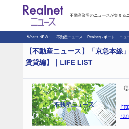
不動産業界のニュースが集まる
What's NEW！
不動産ニュース
Realnetレポート
ニュ
【不動産ニュース】「京急本線」人気
賃貸編】｜LIFE LIST
《
htt
ran