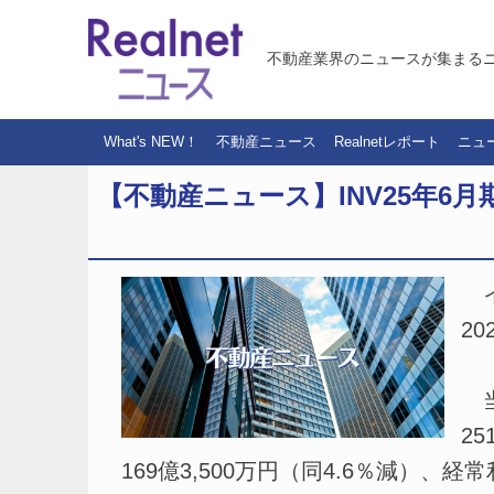
不動産業界のニュースが集まる
What's NEW！
不動産ニュース
Realnetレポート
ニュ
【不動産ニュース】INV25年6月期／
イ
2
当
2
169億3,500万円（同4.6％減）、経常