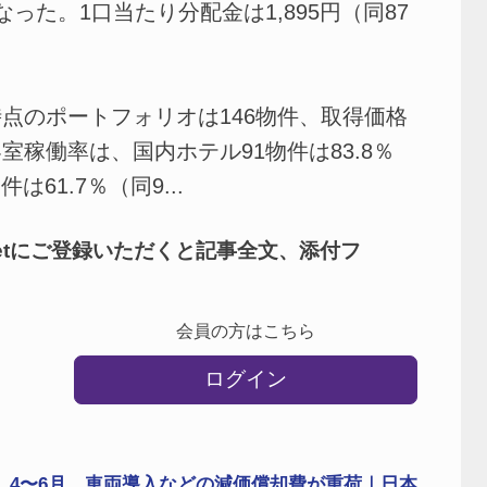
となった。1口当たり分配金は1,895円（同87
のポートフォリオは146物件、取得価格
。客室稼働率は、国内ホテル91物件は83.8％
61.7％（同9...
netにご登録いただくと記事全文、添付フ
会員の方はこちら
ログイン
 4〜6月、車両導入などの減価償却費が重荷｜日本