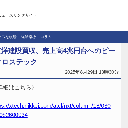
ニュースリンクサイト
ースな現場
経済指標
コラム
洋建設買収、売上高4兆円台へのピー
クロステック
2025年8月29日 13時30分
詳細はこちら》
ps://xtech.nikkei.com/atcl/nxt/column/18/030
/082600034