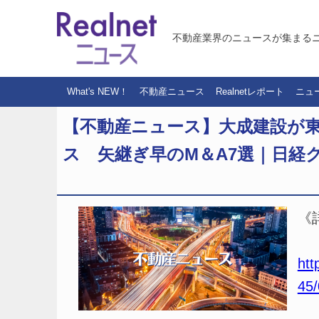
不動産業界のニュースが集まる
What's NEW！
不動産ニュース
Realnetレポート
ニュ
【不動産ニュース】大成建設が東
ス 矢継ぎ早のM＆A7選｜日経
《
htt
45