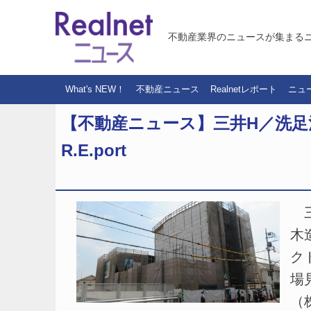
不動産業界のニュースが集まる
What's NEW！
不動産ニュース
Realnetレポート
ニュ
【不動産ニュース】三井H／洗足
R.E.port
三
木
ク
場
（