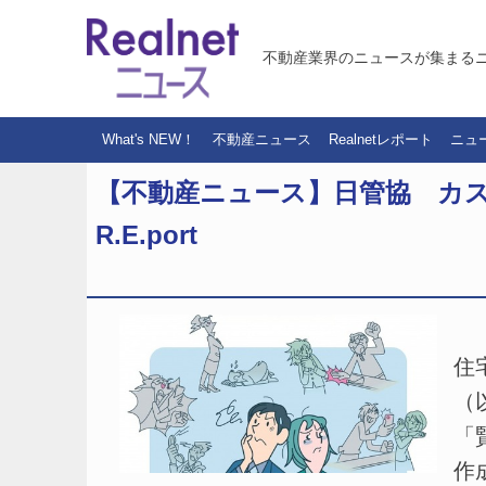
不動産業界のニュースが集まる
What's NEW！
不動産ニュース
Realnetレポート
ニュ
【不動産ニュース】日管協 カ
R.E.port
（
住
（
「
作