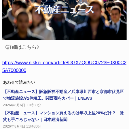
《詳細はこちら》
https://www.nikkei.com/article/DGXZQOUC0723E0X00C2
5A7000000
あわせて読みたい
【不動産ニュース】阪急阪神不動産／兵庫県川西市と京都市伏見区
で物流施設が2件竣工、関西圏をカバー｜LNEWS
2026年8月6日 11時30分
【不動産ニュース】マンション買えるのは年収上位20%だけ？ 賃
貸も手ごろじゃない｜日本経済新聞
2026年8月4日 11時30分