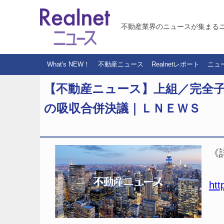
不動産業界のニュースが集まる
What's NEW！
不動産ニュース
Realnetレポート
ニュ
【不動産ニュース】上組／完全子
の吸収合併決議｜ＬＮＥＷＳ
《
htt