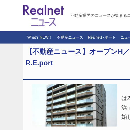
不動産業界のニュースが集まる
What's NEW！
不動産ニュース
Realnetレポート
ニュ
【不動産ニュース】オープンH
R.E.port
（
は
浜
始