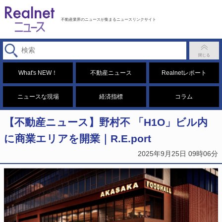
不動産業界のニュースが集まるニュースリンクサイト
What's NEW！
不動産ニュース
Realnetレポート
ニュースな現場
経済指標
コラム
【不動産ニュース】野村不 「H1O」ビル内
に商業エリアを開業｜R.E.port
2025年9月25日 09時06分