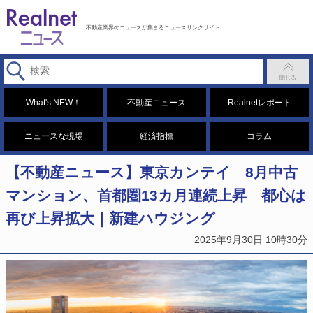
不動産業界のニュースが集まるニュースリンクサイト
What's NEW！
不動産ニュース
Realnetレポート
ニュースな現場
経済指標
コラム
【不動産ニュース】東京カンテイ 8月中古
マンション、首都圏13カ月連続上昇 都心は
再び上昇拡大｜新建ハウジング
2025年9月30日 10時30分