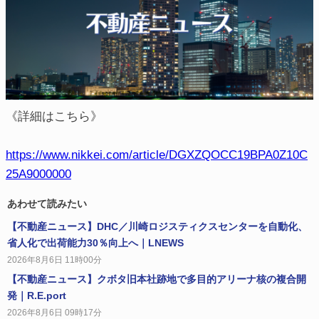
《詳細はこちら》
https://www.nikkei.com/article/DGXZQOCC19BPA0Z10C
25A9000000
あわせて読みたい
【不動産ニュース】DHC／川崎ロジスティクスセンターを自動化、
省人化で出荷能力30％向上へ｜LNEWS
2026年8月6日 11時00分
【不動産ニュース】クボタ旧本社跡地で多目的アリーナ核の複合開
発｜R.E.port
2026年8月6日 09時17分