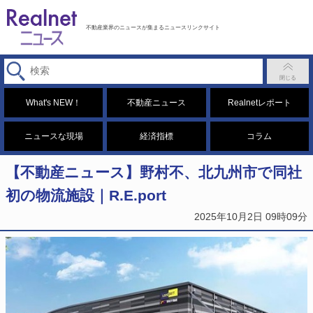
不動産業界のニュースが集まるニュースリンクサイト
What's NEW！
不動産ニュース
Realnetレポート
ニュースな現場
経済指標
コラム
【不動産ニュース】野村不、北九州市で同社
初の物流施設｜R.E.port
2025年10月2日 09時09分