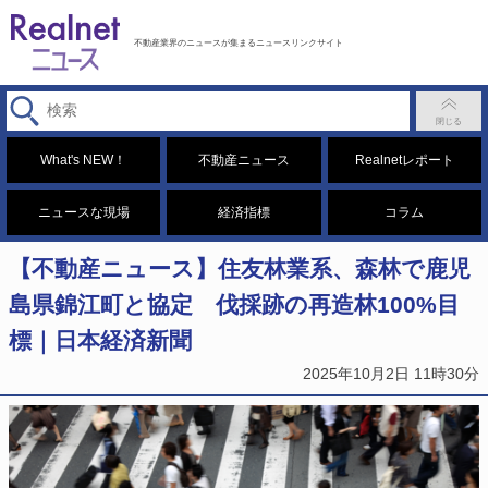
不動産業界のニュースが集まるニュースリンクサイト
What's NEW！
不動産ニュース
Realnetレポート
ニュースな現場
経済指標
コラム
【不動産ニュース】住友林業系、森林で鹿児
島県錦江町と協定 伐採跡の再造林100%目
標｜日本経済新聞
2025年10月2日 11時30分