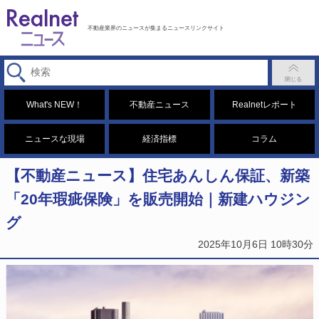
不動産業界のニュースが集まるニュースリンクサイト
What's NEW！
不動産ニュース
Realnetレポート
ニュースな現場
経済指標
コラム
【不動産ニュース】住宅あんしん保証、新築
「20年瑕疵保険」を販売開始｜新建ハウジン
グ
2025年10月6日 10時30分