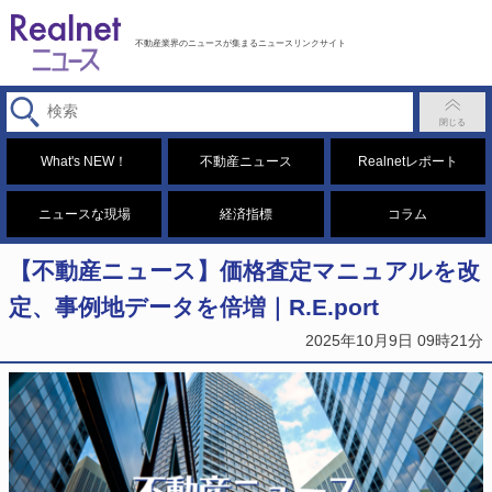
不動産業界のニュースが集まるニュースリンクサイト
What's NEW！
不動産ニュース
Realnetレポート
ニュースな現場
経済指標
コラム
【不動産ニュース】価格査定マニュアルを改
定、事例地データを倍増｜R.E.port
2025年10月9日 09時21分