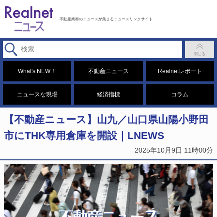
不動産業界のニュースが集まるニュースリンクサイト
What's NEW！
不動産ニュース
Realnetレポート
ニュースな現場
経済指標
コラム
【不動産ニュース】山九／山口県山陽小野田
市にTHK専用倉庫を開設｜LNEWS
2025年10月9日 11時00分