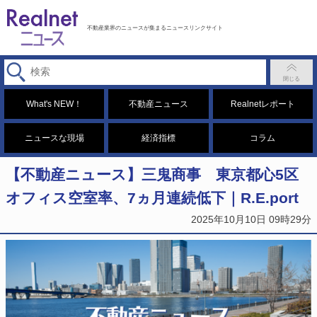
不動産業界のニュースが集まるニュースリンクサイト
What's NEW！
不動産ニュース
Realnetレポート
ニュースな現場
経済指標
コラム
【不動産ニュース】三鬼商事 東京都心5区
オフィス空室率、7ヵ月連続低下｜R.E.port
2025年10月10日 09時29分