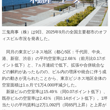
三鬼商事（株）は9日、2025年9月の全国主要都市のオフ
ィスビル市況を発表した。
同月の東京ビジネス地区（都心5区：千代田、中央、
港、新宿、渋谷）の平均空室率は2.68％（前月比0.17ポ
イント低下）と、7ヵ月連続で低下。拡張や合併統合な
どの解約があったものの、ビル内の増床や統合に伴う成
約の動きが見られたことから、東京ビジネス地区全体の
空室面積は1ヵ月で1万4,000坪減少した。
新築ビルの空室率は15.49％（同0.07ポイント低下）、
既存ビルの空室率は2.43％（同0.14ポイント低下）。1坪
当たりの平均賃料は2万1,092円（同65円上昇）と上昇が