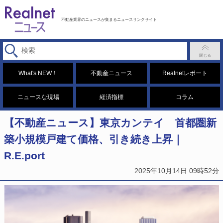
不動産業界のニュースが集まるニュースリンクサイト
What's NEW！
不動産ニュース
Realnetレポート
ニュースな現場
経済指標
コラム
【不動産ニュース】東京カンテイ 首都圏新
築小規模戸建て価格、引き続き上昇｜
R.E.port
2025年10月14日 09時52分