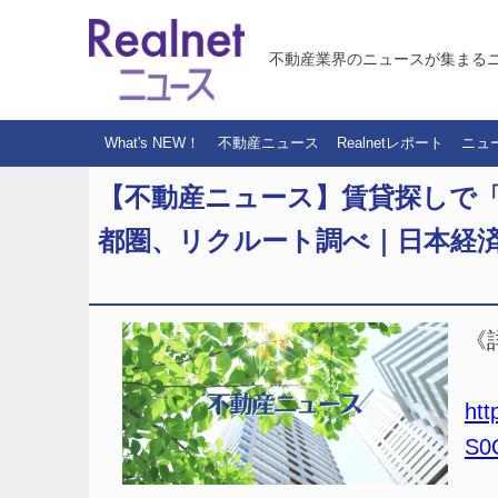
不動産業界のニュースが集まる
What's NEW！
不動産ニュース
Realnetレポート
ニュ
【不動産ニュース】賃貸探しで
都圏、リクルート調べ｜日本経
《
htt
S0