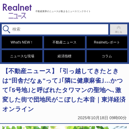
不動産業界のニュースが集まるニュースリンクサイト
What's NEW！
不動産ニュース
Realnetレポート
ニュースな現場
経済指標
コラム
【不動産ニュース】 ｢引っ越してきたとき
は"田舎だなぁ"って｣｢隣に健康麻雀｣…かつ
て｢5号地｣と呼ばれたタワマンの聖地へ､激
変した街で団地民がこぼした本音｜東洋経済
オンライン
2025年10月18日 09時00分