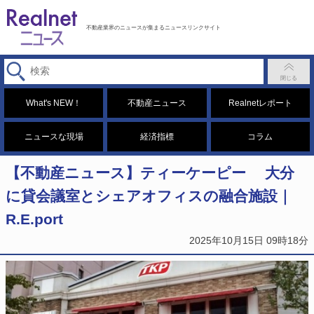
不動産業界のニュースが集まるニュースリンクサイト
What's NEW！
不動産ニュース
Realnetレポート
ニュースな現場
経済指標
コラム
【不動産ニュース】ティーケーピー 大分
に貸会議室とシェアオフィスの融合施設｜
R.E.port
2025年10月15日 09時18分