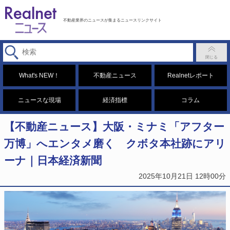
不動産業界のニュースが集まるニュースリンクサイト
What's NEW！
不動産ニュース
Realnetレポート
ニュースな現場
経済指標
コラム
【不動産ニュース】大阪・ミナミ「アフター
万博」へエンタメ磨く クボタ本社跡にアリ
ーナ｜日本経済新聞
2025年10月21日 12時00分