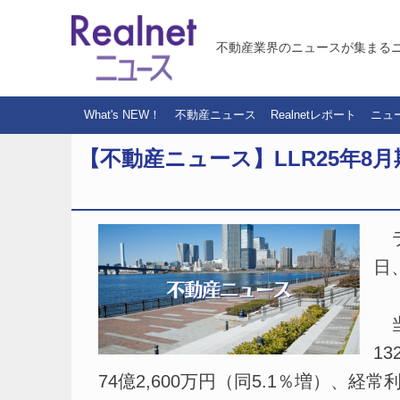
不動産業界のニュースが集まる
What's NEW！
不動産ニュース
Realnetレポート
ニュ
【不動産ニュース】LLR25年8月期／
ラ
日
当
1
74億2,600万円（同5.1％増）、経常