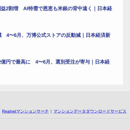
益2割増 AI特需で恩恵も米銀の背中遠く｜日本経
減 4〜6月、万博公式ストアの反動減｜日本経済新
2億円で最高に 4〜6月、選別受注が寄与｜日本経
Realnetマンションサーチ
マンションデータダウンロードサービス