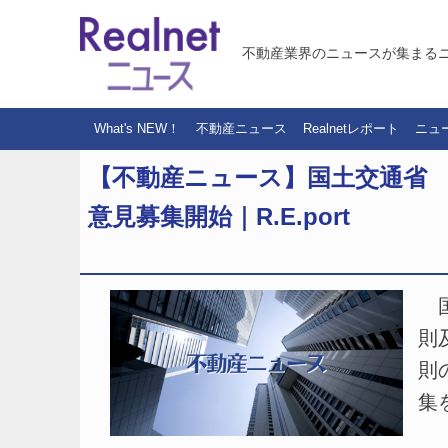
不動産業界のニュースが集まる
What's NEW！
不動産ニュース
Realnetレポート
ニュ
【不動産ニュース】国土交通省
意見募集開始｜R.E.port
国
則
則
集