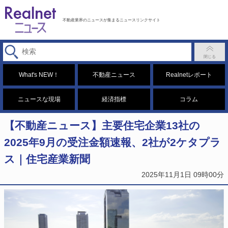
不動産業界のニュースが集まるニュースリンクサイト
What's NEW！
不動産ニュース
Realnetレポート
ニュースな現場
経済指標
コラム
【不動産ニュース】主要住宅企業13社の
2025年9月の受注金額速報、2社が2ケタプラ
ス｜住宅産業新聞
2025年11月1日 09時00分