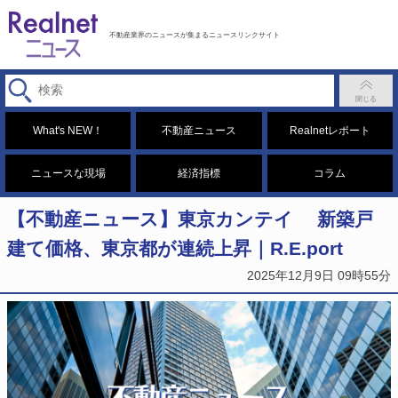
不動産業界のニュースが集まるニュースリンクサイト
What's NEW！
不動産ニュース
Realnetレポート
ニュースな現場
経済指標
コラム
【不動産ニュース】東京カンテイ 新築戸
建て価格、東京都が連続上昇｜R.E.port
2025年12月9日 09時55分