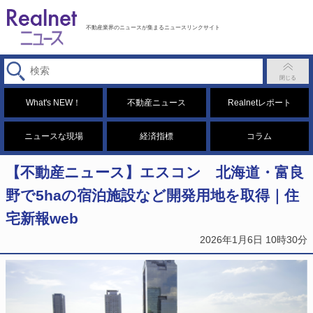
不動産業界のニュースが集まるニュースリンクサイト
What's NEW！
不動産ニュース
Realnetレポート
ニュースな現場
経済指標
コラム
【不動産ニュース】エスコン 北海道・富良
野で5haの宿泊施設など開発用地を取得｜住
宅新報web
2026年1月6日 10時30分